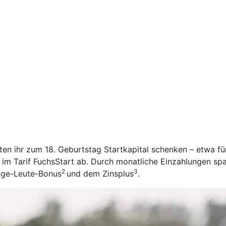
öchten ihr zum 18. Geburtstag Startkapital schenken – etwa f
 im Tarif FuchsStart ab.
Durch monatliche Einzahlungen spar
2
3
unge-Leute-Bonus
und dem Zinsplus
.