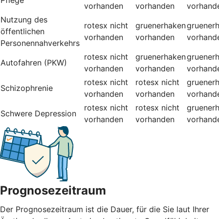
vorhanden
vorhanden
vorhand
Nutzung des
rotesx
nicht
gruenerhaken
gruener
öffentlichen
vorhanden
vorhanden
vorhand
Personennahverkehrs
rotesx
nicht
gruenerhaken
gruener
Autofahren (PKW)
vorhanden
vorhanden
vorhand
rotesx
nicht
rotesx
nicht
gruener
Schizophrenie
vorhanden
vorhanden
vorhand
rotesx
nicht
rotesx
nicht
gruener
Schwere Depression
vorhanden
vorhanden
vorhand
Prognosezeitraum
Der Prognosezeitraum ist die Dauer, für die Sie laut Ihrer