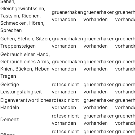
Sehen,
Gleichgewichtssinn,
gruenerhaken
gruenerhaken
gruener
Tastsinn, Riechen,
vorhanden
vorhanden
vorhand
Schmecken, Hören,
Sprechen
Gehen, Stehen, Sitzen,
gruenerhaken
gruenerhaken
gruener
Treppensteigen
vorhanden
vorhanden
vorhand
Gebrauch einer Hand,
Gebrauch eines Arms,
gruenerhaken
gruenerhaken
gruener
Knien, Bücken, Heben,
vorhanden
vorhanden
vorhand
Tragen
Geistige
rotesx
nicht
gruenerhaken
gruener
Leistungsfähigkeit
vorhanden
vorhanden
vorhand
Eigenverantwortliches
rotesx
nicht
gruenerhaken
gruener
Handeln
vorhanden
vorhanden
vorhand
rotesx
nicht
gruenerhaken
gruener
Demenz
vorhanden
vorhanden
vorhand
rotesx
nicht
gruenerhaken
gruener
Pflege