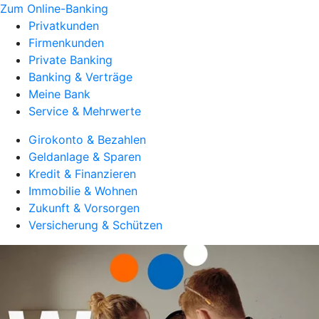
Zum Online-Banking
Privatkunden
Firmenkunden
Private Banking
Banking & Verträge
Meine Bank
Service & Mehrwerte
Girokonto & Bezahlen
Geldanlage & Sparen
Kredit & Finanzieren
Immobilie & Wohnen
Zukunft & Vorsorgen
Versicherung & Schützen