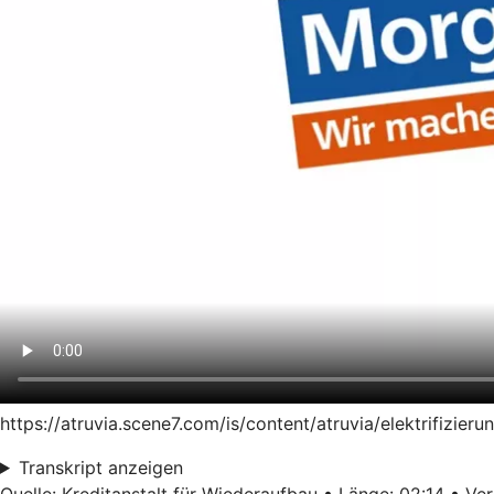
https://atruvia.scene7.com/is/content/atruvia/elektrifiz
Transkript anzeigen
Quelle: Kreditanstalt für Wiederaufbau • Länge: 02:14 • Ver