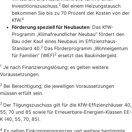
2
Investitionszuschuss.
Bei einem Heizungstausch
bekommen Sie bis zu 70 Prozent der Kosten von der
4
KfW.
Förderung speziell für Neubauten
: Das KfW-
Programm „Klimafreundlicher Neubau” fördert den
Bau oder Kauf eines Neubaus im Effizienzhaus-
2
Standard 40.
Das Förderprogramm „Wohneigentum
2
für Familien” (WEF)
ersetzt das Baukindergeld.
1
Je nach Finanzierungslösung; es gelten weitere
Voraussetzungen.
2
Bei Berechtigung; die jeweiligen Voraussetzungen
müssen erfüllt sein.
3
Der Tilgungszuschuss gilt für die KfW-Effizienzhäuser 40,
55, 70 und 85 sowie für Erneuerbare-Energien-Klassen EE-
K (40, 55, 70, 85).
4
Es gelten Einkommensgrenzen und weitere bestimmte